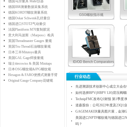
德国马尔量具 Mahr仪器
德国IBR测量数据采集系统
德国KORDT螺纹测量系统
GSG螺纹指示规
德国Oskar Schwenk孔径量仪
德国进口STOTZ气动量仪
法国Plastiform M70复制胶泥
意大利马波斯（Marposs）检具
英国Threadmaster Gauges 量规
英国Tru-Thread石油螺纹量规
日本三丰Mitutoyo量具
美国GAL Gage焊接量规
ID/OD Bench Comparators
瑞士titecswiss & 美国 Minitaps
日本OSG螺纹规&JPG螺纹规
Hexagon & FARO便携式测量手臂
行业动态
Original Gauge Company花键规
先进溯源技术创新中心成立大会在
如何选择BPV(HBPV LH)背压
TechnipFMC发布Q1财报 第1季度
道森股份：公司2022年度及23Q
IPD Gage内螺纹中径量仪
GAGEMAKER量具图片展，金湖Ga
美国进口NPTF螺纹规与德国进口
吗？