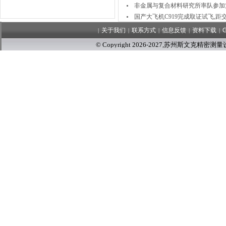
非金属与复合材料研究所率队参加
国产大飞机C919完成取证试飞,
SAE LT是什么类型的螺纹，SA
关于我们
联系方式
信息反馈
资料下载
|
|
|
|
|
© Copyright 2026-2027
,
苏州斯文克精密测量