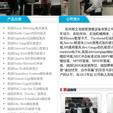
产品分类
公司简介
美国Dorsey Metrology检具量具
苏州斯文克精密测量设备有限公司2
美国Mueller Gages内外径检具
车动力、齿轮传动、石油机械阀体、
英示Insize数显卡尺、Tru-threa
美国Gagemaker石油螺纹量具
,Sun-tec
硬度块
,Clark便携式洛氏
硬
规
美国Rex Gauge邵氏硬度计
规
,SPI
通用量具
,Rex Gauge
邵氏硬度
美国Universal Punch同心度量仪
,
美国
marposs
电子柱
Johnsongage
螺纹
美国King Tester便携式硬度计
螺纹环规
,NIST
冲击标准试块
,HBPV
螺
美国Cameron Ball 密封槽球规
螺纹规、NPT环塞规、NPTF环塞规、AN
美国Flexbar Machine打样膏
规、德国QNIX涂层测厚仪、德国费希
美国Sun-Tec洛氏硬度计
着“诚信经营、合作双赢”的宗旨与
美国Glastonbury Southern螺纹量规
户的认可。自2021年起 公司购入
美国Vermont Gage螺纹量规
美国Hemco Gage石油量规
美国PMC Lone Star 石油螺纹规
德国菲希尔（Fischer）测厚仪
德国lehrmess Schmalkalden螺纹规
德国Johs. Boss螺纹量规
德国KROEPLIN精密卡规