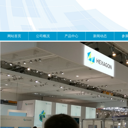
网站首页
公司概况
产品中心
新闻动态
参