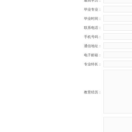
最高学历：
毕业专业：
毕业时间：
联系电话：
手机号码：
通信地址：
电子邮箱：
专业特长：
教育经历：