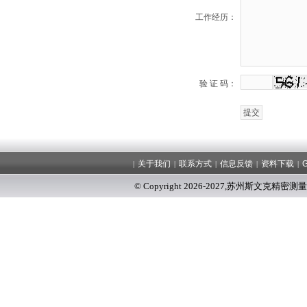
工作经历：
验 证 码：
关于我们
联系方式
信息反馈
资料下载
|
|
|
|
|
© Copyright 2026-2027
,
苏州斯文克精密测量