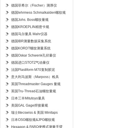
德国菲希尔（Fischer）测厚仪
德国lehrmess Schmalkalden螺纹规
德国Johs. Boss螺纹量规
德国KROEPLIN精密卡规
德国马尔量具 Mahr仪器
德国IBR测量数据采集系统
德国KORDT螺纹测量系统
德国Oskar Schwenk孔径量仪
德国进口STOTZ气动量仪
法国Plastiform M70复制胶泥
意大利马波斯（Marposs）检具
英国Threadmaster Gauges 量规
英国Tru-Thread石油螺纹量规
日本三丰Mitutoyo量具
美国GAL Gage焊接量规
瑞士titecswiss & 美国 Minitaps
日本OSG螺纹规&JPG螺纹规
Hexagon & FARO便携式测量手臂