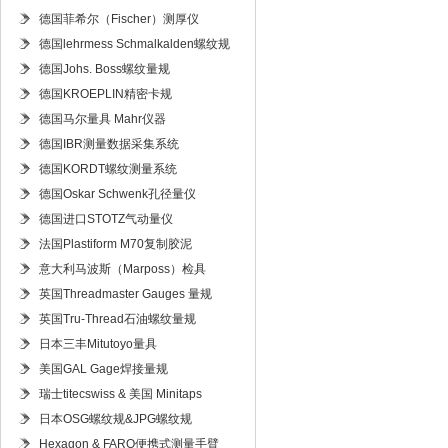
德国菲希尔（Fischer）测厚仪
德国lehrmess Schmalkalden螺纹规
德国Johs. Boss螺纹量规
德国KROEPLIN精密卡规
德国马尔量具 Mahr仪器
德国IBR测量数据采集系统
德国KORDT螺纹测量系统
德国Oskar Schwenk孔径量仪
德国进口STOTZ气动量仪
法国Plastiform M70复制胶泥
意大利马波斯（Marposs）检具
英国Threadmaster Gauges 量规
英国Tru-Thread石油螺纹量规
日本三丰Mitutoyo量具
美国GAL Gage焊接量规
瑞士titecswiss & 美国 Minitaps
日本OSG螺纹规&JPG螺纹规
Hexagon & FARO便携式测量手臂