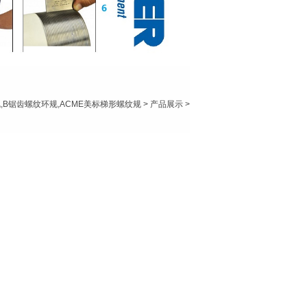
规,B锯齿螺纹环规,ACME美标梯形螺纹规
>
产品展示
>