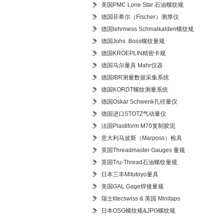
美国PMC Lone Star 石油螺纹规
德国菲希尔（Fischer）测厚仪
德国lehrmess Schmalkalden螺纹规
德国Johs. Boss螺纹量规
德国KROEPLIN精密卡规
德国马尔量具 Mahr仪器
德国IBR测量数据采集系统
德国KORDT螺纹测量系统
德国Oskar Schwenk孔径量仪
德国进口STOTZ气动量仪
法国Plastiform M70复制胶泥
意大利马波斯（Marposs）检具
英国Threadmaster Gauges 量规
英国Tru-Thread石油螺纹量规
日本三丰Mitutoyo量具
美国GAL Gage焊接量规
瑞士titecswiss & 美国 Minitaps
日本OSG螺纹规&JPG螺纹规